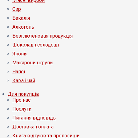
М'ясні вироби
Сир
Бакалія
Алкоголь
Безглютеновая продукція
Шоколад і солодощі
Японія
Макарони і крупи
Напої
Кава і чай
Для покупців
Про нас
Послуги
Питання відповідь
Доставка і оплата
Книга відгуків та пропозицій