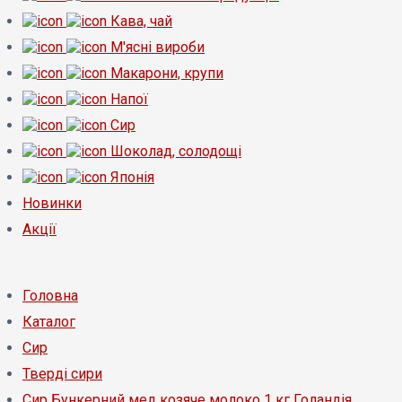
Кава, чай
М'ясні вироби
Макарони, крупи
Напої
Сир
Шоколад, солодощі
Японія
Новинки
Акції
Головна
Каталог
Сир
Тверді сири
Сир Бункерний мед козяче молоко 1 кг Голандія