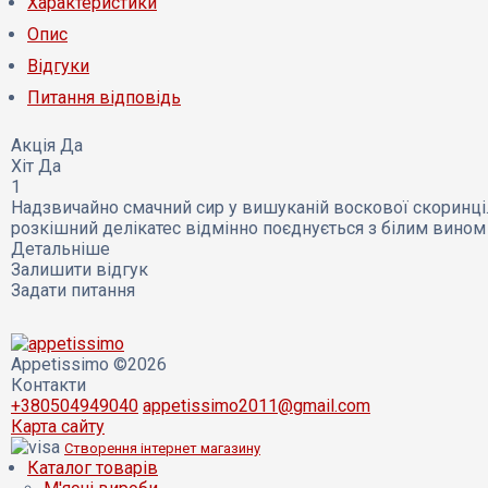
Характеристики
Опис
Відгуки
Питання відповідь
Акція
Да
Хіт
Да
1
Надзвичайно смачний сир у вишуканій воскової скоринці.
розкішний делікатес відмінно поєднується з білим вином 
Детальніше
Залишити відгук
Задати питання
Appetissimo ©2026
Контакти
+380504949040
appetissimo2011@gmail.com
Карта сайту
Створення інтернет магазину
Каталог товарів