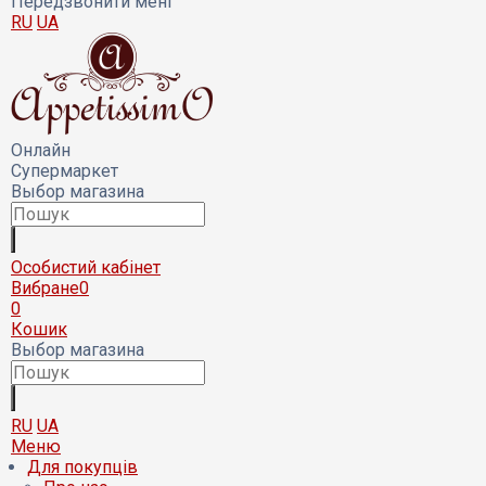
Передзвонити мені
RU
UA
Онлайн
Супермаркет
Выбор магазина
Особистий кабінет
Вибране
0
0
Кошик
Выбор магазина
RU
UA
Меню
Для покупців