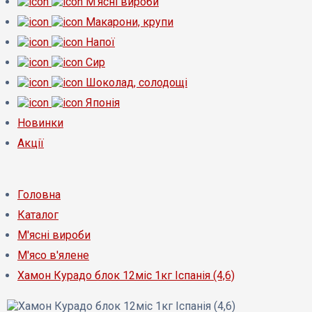
М'ясні вироби
Макарони, крупи
Напої
Сир
Шоколад, солодощі
Японія
Новинки
Акції
Головна
Каталог
М'ясні вироби
М'ясо в'ялене
Хамон Курадо блок 12міс 1кг Іспанія (4,6)