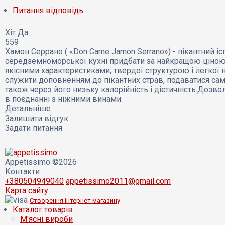
Питання відповідь
Хіт
Да
559
Хамон Серрано ( «Don Carne Jamon Serrano») - пікантний 
середземноморської кухні придбати за найкращою ціною 
якісними характеристиками, твердої структурою і легкої н
служити доповненням до пікантних страв, подаватися само
також через його низьку калорійність і дієтичність.Дозвол
в поєднанні з ніжними винами.
Детальніше
Залишити відгук
Задати питання
Appetissimo ©2026
Контакти
+380504949040
appetissimo2011@gmail.com
Карта сайту
Створення інтернет магазину
Каталог товарів
М'ясні вироби