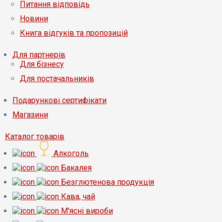
Питання відповідь
Новини
Книга відгуків та пропозицій
Для партнерів
Для бізнесу
Для постачальників
Подарункові сертифікати
Магазини
Каталог товарів
Алкоголь
Бакалея
Безглютенова продукція
Кава, чай
М'ясні вироби