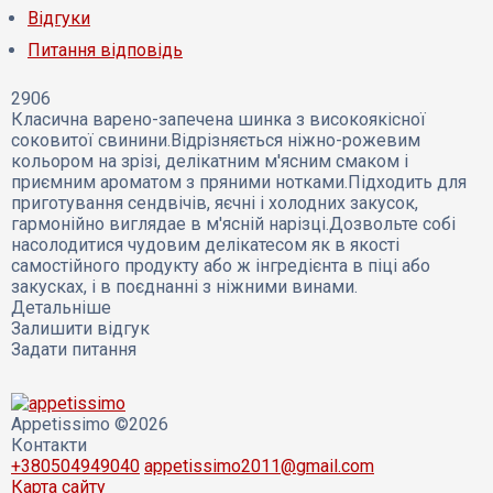
Відгуки
Питання відповідь
2906
Класична варено-запечена шинка з високоякісної
соковитої свинини.Відрізняється ніжно-рожевим
кольором на зрізі, делікатним м'ясним смаком і
приємним ароматом з пряними нотками.Підходить для
приготування сендвічів, яєчні і холодних закусок,
гармонійно виглядае в м'ясній нарізці.Дозвольте собі
насолодитися чудовим делікатесом як в якості
самостійного продукту або ж інгредієнта в піці або
закусках, і в поєднанні з ніжними винами.
Детальніше
Залишити відгук
Задати питання
Appetissimo ©2026
Контакти
+380504949040
appetissimo2011@gmail.com
Карта сайту