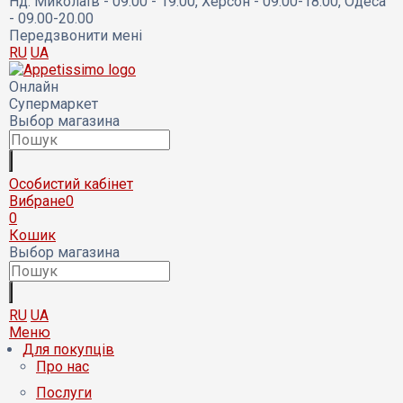
Нд:
Миколаїв - 09:00 - 19:00, Херсон - 09.00-18.00, Одеса
- 09.00-20.00
Передзвонити мені
RU
UA
Онлайн
Супермаркет
Выбор магазина
Особистий кабінет
Вибране
0
0
Кошик
Выбор магазина
RU
UA
Меню
Для покупців
Про нас
Послуги