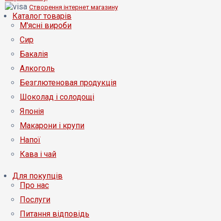
Створення інтернет магазину
Каталог товарів
М'ясні вироби
Сир
Бакалія
Алкоголь
Безглютеновая продукція
Шоколад і солодощі
Японія
Макарони і крупи
Напої
Кава і чай
Для покупців
Про нас
Послуги
Питання відповідь