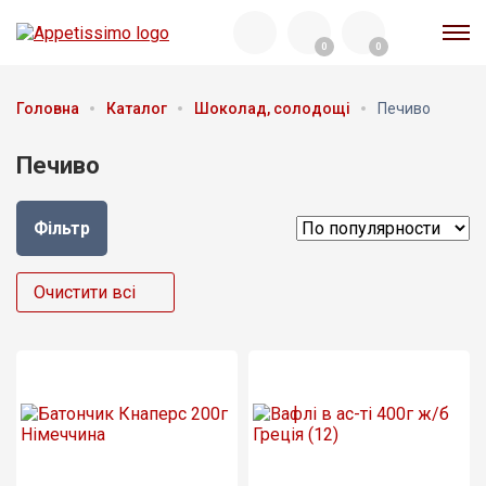
0
0
Акція
Головна
Каталог
Шоколад, солодощі
Печиво
Да
Печиво
Новинка
Фільтр
Да
Очистити всі
Хіт
Да
Фільтр по ціні
грн
грн