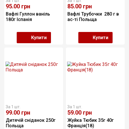
За 1 шт.
За 1 шт.
95.00
грн
85.00
грн
Вафлі Гуллон ваніль 
Вафлі Трубочки  280 г в 
180г Іспанія
ас-ті Польща
Купити
Купити
За 1 шт.
За 1 шт.
99.00
грн
59.00
грн
Дитячій сніданок 250г 
Жуйка Тюбик 35г 40г 
Польща
Франція(18)