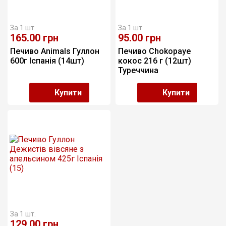
За 1 шт.
За 1 шт.
165.00
грн
95.00
грн
Печиво Animals Гуллон 
Печиво Chokopaye 
600г Іспанія (14шт)
кокос 216 г (12шт) 
Туреччина
Купити
Купити
За 1 шт.
129.00
грн