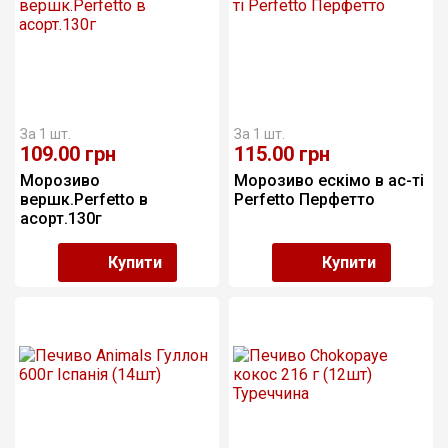
За 1 шт.
За 1 шт.
109.00
грн
115.00
грн
Морозиво 
Морозиво ескімо в ас-ті 
вершк.Perfetto в 
Perfetto Перфетто 
асорт.130г
Купити
Купити