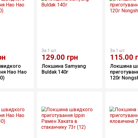
За 1 шт.
За 1 шт.
рн
129.00
грн
115.00
видкого 
Локшина Samyang 
Локшина ш
ня Hao Hao 
Buldak 140г
приготуванн
30)
120г Nongsh