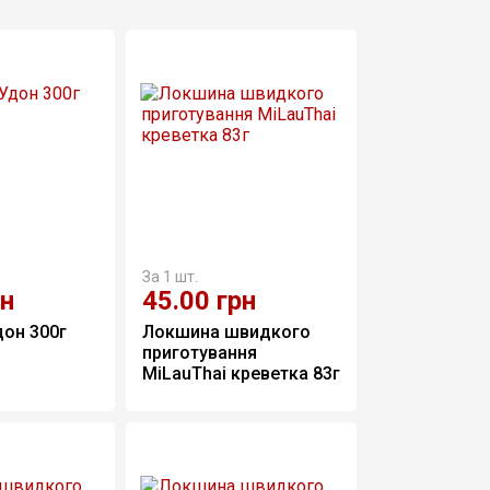
За 1 шт.
рн
45.00
грн
он 300г 
Локшина швидкого 
приготування 
MiLauThai креветка 83г