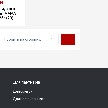
рн
видкого 
ня МАМА 
5г (20)
Перейти на сторінку:
Для партнерів
Для бізнесу
Для постачальників