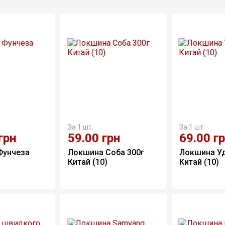
За 1 шт.
За 1 шт.
грн
59.00
грн
69.00
г
Фунчеза 
Локшина Соба 300г 
Локшина Уд
Китай (10)
Китай (10)