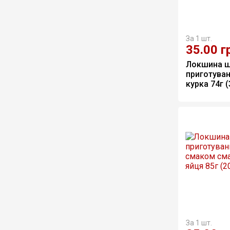
За 1 шт.
35.00
г
Локшина ш
приготуван
курка 74г (
За 1 шт.