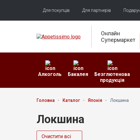
Для покупців
Для партнерів
Подарун
Онлайн
Супермаркет
Алкоголь
Бакалея
Безглютенова
продукція
Головна
Каталог
Японія
Локшина
Локшина
Очистити всі