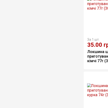
За 1 шт.
35.00
г
Локшина ш
приготуван
кімчі 77г (