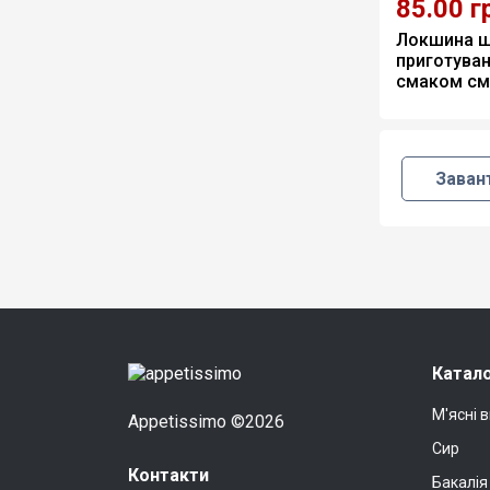
85.00
г
Локшина ш
приготуван
смаком см
яйця 85г (2
Заван
Катало
М'ясні 
Appetissimo ©2026
Сир
Контакти
Бакалія