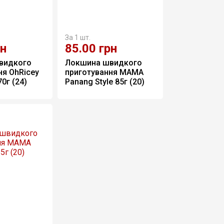
За 1 шт.
рн
85.00
грн
видкого 
Локшина швидкого 
я OhRicey 
приготування МАМА 
0г (24)
Panang Style 85г (20)