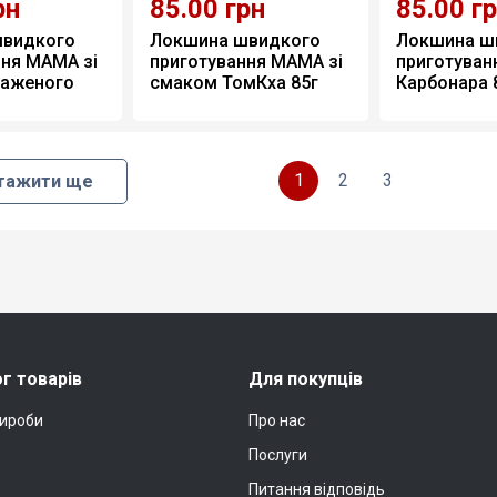
рн
85.00
грн
85.00
г
видкого 
Локшина швидкого 
Локшина ш
ня МАМА зі 
приготування МАМА зі 
приготуван
аженого 
смаком ТомКха 85г 
Карбонара 8
0)
(20)
1
2
3
тажити ще
г товарів
Для покупців
вироби
Про нас
Послуги
Питання відповідь