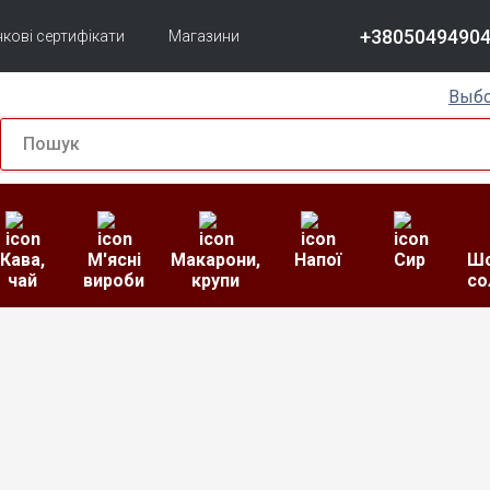
+3805049490
кові сертифікати
Магазини
Выбо
Кава,
М'ясні
Макарони,
Напої
Сир
Шо
чай
вироби
крупи
со