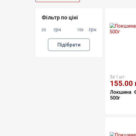
Фільтр по ціні
грн
грн
Підібрати
За 1 шт.
155.00
Локшина  
500г