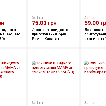
За 1 шт.
За 1 шт.
рн
75.00
грн
59.00
г
видкого 
Локшина швидкого 
Локшина ш
ня Hao Hao 
приготування Ippin 
приготуванн
30)
Рамен Хаката в 
яловичина 7
стаканчику 73г (12)
За 1 шт.
За 1 шт.