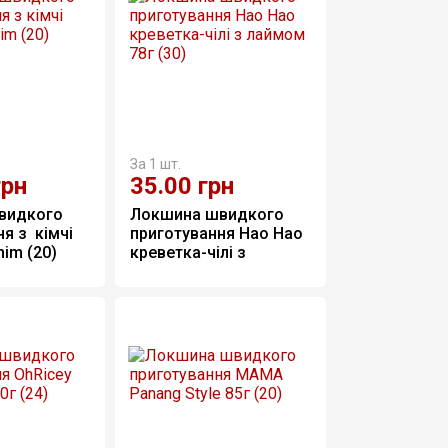
За 1 шт.
грн
35.00
грн
видкого 
Локшина швидкого 
я з  кімчі 
приготування Hao Hao 
im (20)
креветка-чілі з 
лаймом 78г (30)