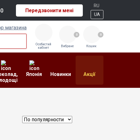
RU
40
Передзвонити мені
UA
р магазина
0
0
Особистий
Вибране
Кошик
кабінет
колад,
Японія
Новинки
Акції
лодощі