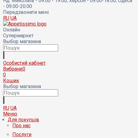
Нд:
Миколаїв - 09:00 - 19:00, Херсон - 09.00-18.00, Одеса
- 09.00-20.00
Передзвонити мені
RU
UA
Онлайн
Супермаркет
Выбор магазина
Особистий кабінет
Вибране
0
0
Кошик
Выбор магазина
RU
UA
Меню
Для покупців
Про нас
Послуги