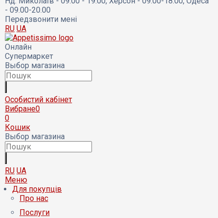
Нд:
Миколаїв - 09:00 - 19:00, Херсон - 09.00-18.00, Одеса
- 09.00-20.00
Передзвонити мені
RU
UA
Онлайн
Супермаркет
Выбор магазина
Особистий кабінет
Вибране
0
0
Кошик
Выбор магазина
RU
UA
Меню
Для покупців
Про нас
Послуги